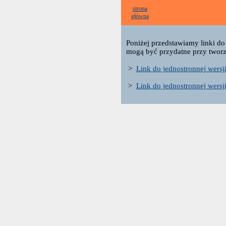
strona
główna
Poniżej przedstawiamy linki do
mogą być przydatne przy tworz
>
Link do jednostronnej wersj
>
Link do jednostronnej wersj