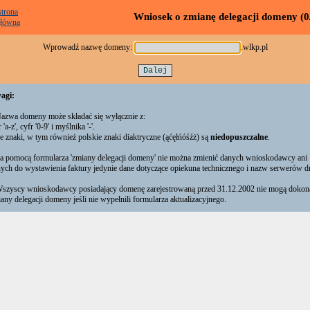
strona
Wniosek o zmianę delegacji domeny (0
łówna
Wprowadź nazwę domeny:
.wlkp.pl
agi:
azwa domeny może składać się wyłącznie z:
r 'a-z', cyfr '0-9' i myślnika '-'.
e znaki, w tym również polskie znaki diaktryczne (ąćęłńóśźż) są
niedopuszczalne
.
a pomocą formularza 'zmiany delegacji domeny' nie można zmienić danych wnioskodawcy ani
ych do wystawienia faktury jedynie dane dotyczące opiekuna technicznego i nazw serwerów d
szyscy wnioskodawcy posiadający domenę zarejestrowaną przed 31.12.2002 nie mogą dokon
any delegacji domeny jeśli nie wypełnili formularza aktualizacyjnego.